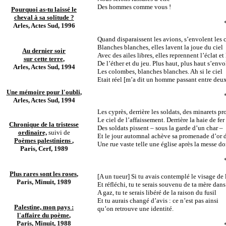
Des hommes comme vous !
Pourquoi as-tu laissé le
cheval à sa solitude ?
Arles, Actes Sud, 1996
Quand disparaissent les avions, s’envolent les
Blanches blanches, elles lavent la joue du ciel
Au dernier soir
Avec des ailes libres, elles reprennent l’éclat et
sur cette terre
,
De l’éther et du jeu. Plus haut, plus haut s’envo
Arles, Actes Sud, 1994
Les colombes, blanches blanches. Ah si le ciel
Etait réel [m’a dit un homme passant entre de
Une mémoire pour l'oubli
,
Arles, Actes Sud, 1994
Les cyprès, derrière les soldats, des minarets p
Le ciel de l’affaissement. Derrière la haie de fer
Chronique de la tristesse
Des soldats pissent – sous la garde d’un char –
ordinaire,
suivi de
Et le jour automnal achève sa promenade d’or 
Poèmes palestiniens
,
Une rue vaste telle une église après la messe 
Paris, Cerf, 1989
Plus rares sont les roses
,
[A un tueur] Si tu avais contemplé le visage de 
Paris, Minuit, 1989
Et réfléchi, tu te serais souvenu de ta mère dan
A gaz, tu te serais libéré de la raison du fusil
Et tu aurais changé d’avis : ce n’est pas ainsi
Palestine, mon pays :
qu’on retrouve une identité.
l'affaire du poème
,
Paris, Minuit, 1988