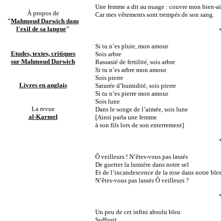
Une femme a dit au nuage : couvre mon bien-a
À propos de
Car mes vêtements sont trempés de son sang.
"
Mahmoud Darwich dans
l'exil de sa langue
"
Si tu n’es pluie, mon amour
Etudes, textes, critiques
Sois arbre
sur Mahmoud Darwich
Rassasié de fertilité, sois arbre
Si tu n’es arbre mon amour
Sois pierre
Livres en anglais
Saturée d’humidité, sois pierre
Si tu n’es pierre mon amour
Sois lune
La revue
Dans le songe de l’aimée, sois lune
al-Karmel
[Ainsi parla une femme
à son fils lors de son enterrement]
Ô veilleurs ! N’êtes-vous pas lassés
De guetter la lumière dans notre sel
Et de l’incandescence de la rose dans notre ble
N’êtes-vous pas lassés Ô veilleurs ?
Un peu de cet infini absolu bleu
Suffirait