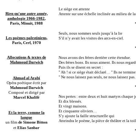
Le siège est attente
Rien qu'une autre année,
Attente sur une échelle inclinée au milieu de l
anthologie 1966-1982
,
Paris, Minuit, 1988
Seuls, nous sommes seuls jusqu’à la lie
Les poèmes palestiniens
,
S’il n’y avait les visites des arcs-en-ciel.
Paris, Cerf, 1970
Allocutions & textes de
Nous avons des frères derrière cette étendue.
Mahmoud Darwich
Des frères bons. Ils nous aiment. Ils nous regard
Puis ils se disent en secret :
" Ah ! si ce siège était déclaré… " Ils ne termine
" Ne nous laissez pas seuls, ne nous laissez pas.
Ahmad al Arabi
Opéra poétique écrit par
Mahmoud Darwich
Composé et dirigé par
Nos pertes : entre deux et huit martyrs chaque j
Marcel Khalifé
Et dix blessés.
Et vingt maisons.
Et cinquante oliviers…
Et la terre, comme la
S’y ajoute la faille structurelle qui
langue
Atteindra le poème, la pièce de théâtre et la toi
un film
de Simone Bitton
et
Elias Sanbar