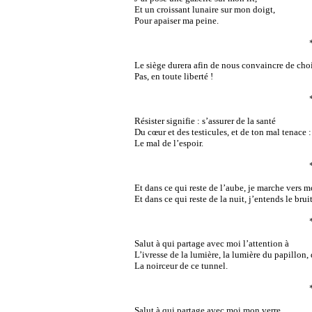
Et un croissant lunaire sur mon doigt,
Pour apaiser ma peine.
Le siège durera afin de nous convaincre de choi
Pas, en toute liberté !
Résister signifie : s’assurer de la santé
Du cœur et des testicules, et de ton mal tenace :
Le mal de l’espoir.
Et dans ce qui reste de l’aube, je marche vers m
Et dans ce qui reste de la nuit, j’entends le brui
Salut à qui partage avec moi l’attention à
L’ivresse de la lumière, la lumière du papillon,
La noirceur de ce tunnel.
Salut à qui partage avec moi mon verre