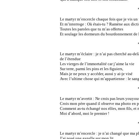
Le martyr m’encercle chaque fois que je vis un
Et m’interroge : Où étais-tu ? Ramène aux dict
Toutes les paroles que tu m’as offertes
Et soulage les dormeurs du bourdonnement de 
Le martyr m’éclaire : je n’ai pas cherché au-del
de l’étendue
Les vierges de l’immortalité car j’aime la vie
Sur terre, parmi les pins et les figuiers,
Mais je ne peux y accéder, aussi y ai-je visé
Avec l’ultime chose qui m’appartienne : le sang 
Le martyr m’avertit : Ne crois pas leurs youyou
Crois mon père quand il observe ma photo en p
Comment as-tu échangé nos rôles, mon fils, et 
Moi d’abord, moi le premier !
Le martyr m’encercle : je n’ai changé que ma pl
J’ai posé une gazelle sur mon lit,