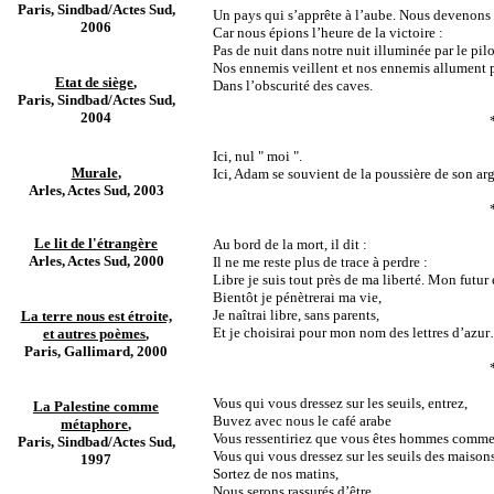
Paris, Sindbad/Actes Sud,
Un pays qui s’apprête à l’aube. Nous devenons 
2006
Car nous épions l’heure de la victoire :
Pas de nuit dans notre nuit illuminée par le pil
Nos ennemis veillent et nos ennemis allument 
Etat de siège
,
Dans l’obscurité des caves.
Paris, Sindbad/Actes Sud,
2004
Ici, nul " moi ".
Murale
,
Ici, Adam se souvient de la poussière de son arg
Arles, Actes Sud, 2003
Le lit de l'étrangère
Au bord de la mort, il dit :
Arles, Actes Sud, 2000
Il ne me reste plus de trace à perdre :
Libre je suis tout près de ma liberté. Mon futur
Bientôt je pénètrerai ma vie,
Je naîtrai libre, sans parents,
La terre nous est étroite,
Et je choisirai pour mon nom des lettres d’azu
et autres poèmes
,
Paris, Gallimard, 2000
Vous qui vous dressez sur les seuils, entrez,
La Palestine comme
Buvez avec nous le café arabe
métaphore
,
Vous ressentiriez que vous êtes hommes comm
Paris, Sindbad/Actes Sud,
Vous qui vous dressez sur les seuils des maison
1997
Sortez de nos matins,
Nous serons rassurés d’être