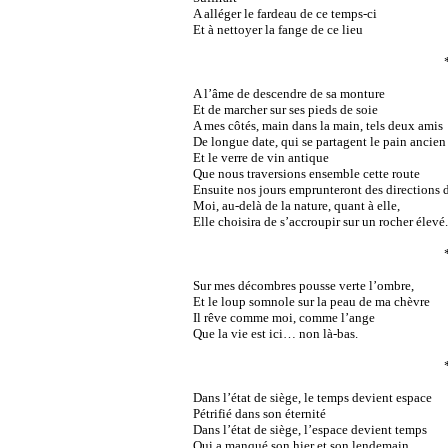
A alléger le fardeau de ce temps-ci
Et à nettoyer la fange de ce lieu
A l’âme de descendre de sa monture
Et de marcher sur ses pieds de soie
A mes côtés, main dans la main, tels deux amis
De longue date, qui se partagent le pain ancien
Et le verre de vin antique
Que nous traversions ensemble cette route
Ensuite nos jours emprunteront des directions d
Moi, au-delà de la nature, quant à elle,
Elle choisira de s’accroupir sur un rocher élevé.
Sur mes décombres pousse verte l’ombre,
Et le loup somnole sur la peau de ma chèvre
Il rêve comme moi, comme l’ange
Que la vie est ici… non là-bas.
Dans l’état de siège, le temps devient espace
Pétrifié dans son éternité
Dans l’état de siège, l’espace devient temps
Qui a manqué son hier et son lendemain.