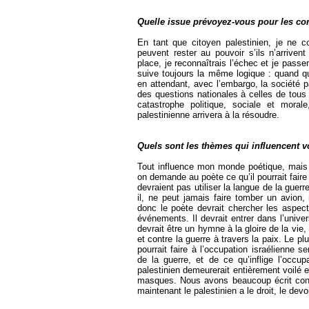
Quelle issue prévoyez-vous pour les conf
En tant que citoyen palestinien, je ne
peuvent rester au pouvoir s’ils n’arrivent
place, je reconnaîtrais l’échec et je passe
suive toujours la même logique : quand qu
en attendant, avec l’embargo, la société p
des questions nationales à celles de tous l
catastrophe politique, sociale et mor
palestinienne arrivera à la résoudre.
Quels sont les thèmes qui influencent v
Tout influence mon monde poétique, mais 
on demande au poète ce qu’il pourrait fair
devraient pas utiliser la langue de la guerr
il, ne peut jamais faire tomber un avion, 
donc le poète devrait chercher les aspec
événements. Il devrait entrer dans l’unive
devrait être un hymne à la gloire de la vie,
et contre la guerre à travers la paix. Le pl
pourrait faire à l’occupation israélienne s
de la guerre, et de ce qu’inflige l’occu
palestinien demeurerait entièrement voilé 
masques. Nous avons beaucoup écrit contre 
maintenant le palestinien a le droit, le de