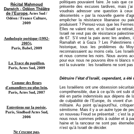
politiques pouvaient faire. Je sais que ce 
Récital Mahmoud
présente des excuses tardives, mais j’ai
Darwich - Odéon Théâtre
voudrais adresser une question à ceux 
de l’Europe
, Actes Sud /
désorientés » par la nouvelle guerre d’agre
Odéon / France Culture,
empêcher la résistance libanaise ou pale
2009
produisent ? Pensez-vous que les Fermes
Elles ne valent rien, et si Israël se retira
Israël ne veut pas de résistance palestinienn
de 67. S’il veut la paix avec les arabes, i
Anthologie poétique (1992-
Ramallah et à Gaza ? Les Palestiniens n
2005)
,
historique, tous les problèmes du Moye
Paris, Babel, 2009
reconnaissaient au moins cela. Les Israé
et nous comme les noirs. Nous avons acce
pour eux nous ne pouvons être ni blancs ni
La Trace du papillon
,
est la suivante : les Israéliens ne sont pas
Paris, Actes Sud, 2009
Détruire l’état d’Israël, cependant, a été
Comme des fleurs
Les Israéliens ont une obsession sécuritai
d'amandiers ou plus loin
,
compréhensible, due à ce qu’ils ont subi d
Paris, Actes Sud, 2007
été en partie indemnisés aux dépens de la
de culpabilité de l’Europe, ils vivent d’un
militaire. Au point qu’aujourd’hui, critique
Entretiens sur la poésie
,
sémitisme. Mais il y a un autre type de 
Paris, Sindbad/Actes Sud,
un nouveau Freud se présentait : c’est la 
2006
nous nous sommes prêts à oublier et à pard
haine et la rancœur ne sont pas éternelle
n’est qu’à Israël de décider.
Ne t'excuse pas
,