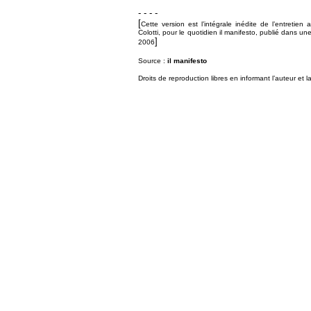
- - - -
[
Cette version est l’intégrale inédite de l’entretie
Colotti, pour le quotidien il manifesto, publié dans u
]
2006
Source :
il manifesto
Droits de reproduction libres en informant l’auteur et la