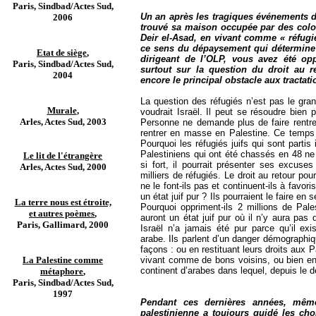
Paris, Sindbad/Actes Sud,
Un an après les tragiques événements de
2006
trouvé sa maison occupée par des colons
Deir el-Asad, en vivant comme « réfugié
ce sens du dépaysement qui détermine 
Etat de siège
,
dirigeant de l’OLP, vous avez été op
Paris, Sindbad/Actes Sud,
surtout sur la question du droit au r
2004
encore le principal obstacle aux tractati
La question des réfugiés n’est pas le gr
Murale
,
voudrait Israël. Il peut se résoudre bien
Arles, Actes Sud, 2003
Personne ne demande plus de faire rentrer
rentrer en masse en Palestine. Ce temps e
Pourquoi les réfugiés juifs qui sont partis 
Palestiniens qui ont été chassés en 48 ne p
Le lit de l'étrangère
si fort, il pourrait présenter ses excuse
Arles, Actes Sud, 2000
milliers de réfugiés. Le droit au retour po
ne le font-ils pas et continuent-ils à favori
un état juif pur ? Ils pourraient le faire en 
La terre nous est étroite,
Pourquoi oppriment-ils 2 millions de Pales
et autres poèmes
,
auront un état juif pur où il n’y aura pas 
Paris, Gallimard, 2000
Israël n’a jamais été pur parce qu’il exi
arabe. Ils parlent d’un danger démographi
façons : ou en restituant leurs droits aux P
La Palestine comme
vivant comme de bons voisins, ou bien e
continent d’arabes dans lequel, depuis le dé
métaphore
,
Paris, Sindbad/Actes Sud,
1997
Pendant ces dernières années, même
palestinienne a toujours guidé les cho