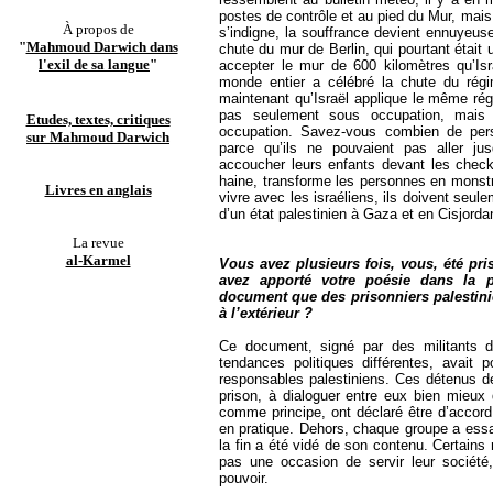
postes de contrôle et au pied du Mur, mais
À propos de
s’indigne, la souffrance devient ennuyeuse
"
Mahmoud Darwich dans
chute du mur de Berlin, qui pourtant étai
l'exil de sa langue
"
accepter le mur de 600 kilomètres qu’Isr
monde entier a célébré la chute du régi
maintenant qu’Israël applique le même ré
pas seulement sous occupation, mais 
Etudes, textes, critiques
occupation. Savez-vous combien de per
sur Mahmoud Darwich
parce qu’ils ne pouvaient pas aller ju
accoucher leurs enfants devant les check
haine, transforme les personnes en monst
Livres en anglais
vivre avec les israéliens, ils doivent seu
d’un état palestinien à Gaza et en Cisjorda
La revue
al-Karmel
Vous avez plusieurs fois, vous, été pri
avez apporté votre poésie dans la 
document que des prisonniers palesti
à l’extérieur ?
Ce document, signé par des militants d
tendances politiques différentes, avait 
responsables palestiniens. Ces détenus de 
prison, à dialoguer entre eux bien mieux qu
comme principe, ont déclaré être d’accord
en pratique. Dehors, chaque groupe a essa
la fin a été vidé de son contenu. Certains
pas une occasion de servir leur société
pouvoir.