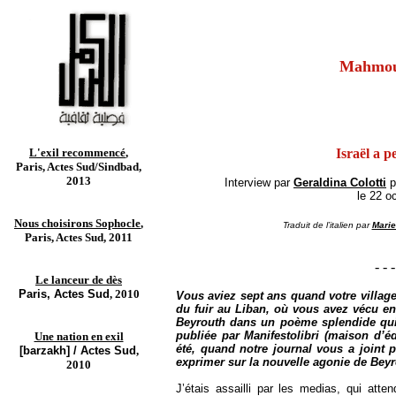
Mahmou
L'exil recommencé
,
Israël a p
Paris, Actes Sud/Sindbad,
2013
Interview par
Geraldina Colotti
p
le 22 o
Nous choisirons Sophocle
,
Traduit de l’italien par
Marie
Paris, Actes Sud, 2011
- - -
Le lanceur de dès
Paris, Actes Sud
, 2010
Vous aviez sept ans quand votre village
du fuir au Liban, où vous avez vécu en 
Beyrouth dans un poème splendide qui 
publiée par Manifestolibri (maison d’éd
Une nation en exil
été, quand notre journal vous a joint 
[barzakh] / Actes Sud
,
exprimer sur la nouvelle agonie de Beyr
2010
J’étais assailli par les medias, qui att