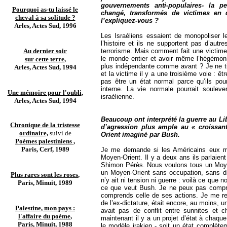
gouvernements anti-populaires- la p
Pourquoi as-tu laissé le
changé, transformés de victimes en 
cheval à sa solitude ?
l’expliquez-vous ?
Arles, Actes Sud, 1996
Les Israéliens essaient de monopoliser l
l’histoire et ils ne supportent pas d’au
Au dernier soir
terrorisme. Mais comment fait une victime p
le monde entier et avoir même l’hégémoni
sur cette terre
,
plus indépendante comme avant ? Je ne ti
Arles, Actes Sud, 1994
et la victime il y a une troisième voie : 
pas être un état normal parce qu’ils pourra
interne. La vie normale pourrait soulev
Une mémoire pour l'oubli
,
israélienne.
Arles, Actes Sud, 1994
Beaucoup ont interprété la guerre au L
Chronique de la tristesse
d’agression plus ample au « croissan
ordinaire,
suivi de
Orient imaginé par Bush.
Poèmes palestiniens
,
Paris, Cerf, 1989
Je me demande si les Américains eux mê
Moyen-Orient. Il y a deux ans ils parlaie
Shimon Pérès. Nous voulons tous un Moy
un Moyen-Orient sans occupation, sans di
Plus rares sont les roses
,
n’y ait ni tension ni guerre : voilà ce qu
Paris, Minuit, 1989
ce que veut Bush. Je ne peux pas compren
comprends celle de ses actions. Je me rend
de l’ex-dictature, était encore, au moins, un 
Palestine, mon pays :
avait pas de conflit entre sunnites et c
l'affaire du poème
,
maintenant il y a un projet d’état à chaqu
Paris, Minuit, 1988
le modèle irakien - soit un état complèt