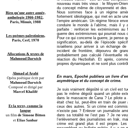
nouveau mais très vieux : le Moyen-Orie
du concept même de citoyenneté et des d
Nous sommes face à un régime améric
Rien qu'une autre année,
fortement idéologique, qui met en acte une 
anthologie 1966-1982
,
l’empire américain. Un régime féroce enve
Paris, Minuit, 1988
conduire le monde à l’abîme, mais il y a
parfaite : renforcer les extrémismes au 
guerre des extrémismes qui pourrait nous c
Les poèmes palestiniens
,
Pour ce qui concerne la guerre, je pense q
Paris, Cerf, 1970
signification, au-delà de l’épisode spé
israéliens pour arriver à un échange de p
incident de frontière, dépourvu de gran
Allocutions & textes de
probablement pas calculé l’éventuelle ré
Mahmoud Darwich
réaction du Hezbollah. Et après, comme 
propres dynamiques et ne sont plus contrô
Ahmad al Arabi
En mars, Epochè publiera un livre d’en
Opéra poétique écrit par
asymétrique et du concept de crime.
Mahmoud Darwich
Composé et dirigé par
Je suis vraiment dégoûté si un civil est t
Marcel Khalifé
pas le même dégoût quand un pilote ext
dans le massacre de Cana ? Le pilote a 
était chez lui, peut-être en train de jouer
Et la terre, comme la
ceux des autres. Si un crime est commis av
langue
n’existe pas ? Enlever un journaliste am
un film
de Simone Bitton
dans sa totalité ne l’est pas ? Je ne ve
l’enlèvement des journalistes en Irak, mai
et
Elias Sanbar
crime est grand plus il est propre. Les
ressemblent au bulletin météo, il y a en